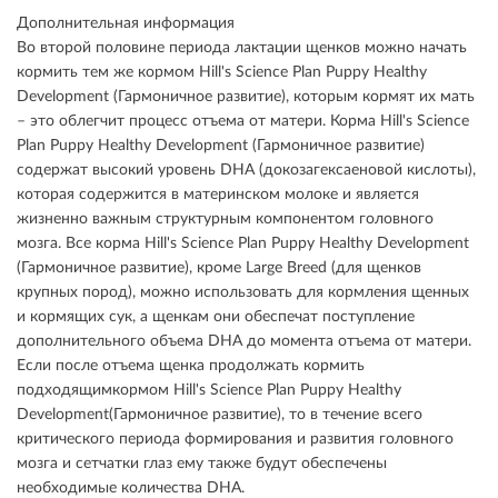
Дополнительная информация
Во второй половине периода лактации щенков можно начать
кормить тем же кормом Hill's Science Plan Puppy Healthy
Development (Гармоничное развитие), которым кормят их мать
– это облегчит процесс отъема от матери. Корма Hill's Science
Plan Puppy Healthy Development (Гармоничное развитие)
содержат высокий уровень DHA (докозагексаеновой кислоты),
которая содержится в материнском молоке и является
жизненно важным структурным компонентом головного
мозга. Все корма Hill's Science Plan Puppy Healthy Development
(Гармоничное развитие), кроме Large Breed (для щенков
крупных пород), можно использовать для кормления щенных
и кормящих сук, а щенкам они обеспечат поступление
дополнительного объема DHA до момента отъема от матери.
Если после отъема щенка продолжать кормить
подходящимкормом Hill's Science Plan Puppy Healthy
Development(Гармоничное развитие), то в течение всего
критического периода формирования и развития головного
мозга и сетчатки глаз ему также будут обеспечены
необходимые количества DHA.