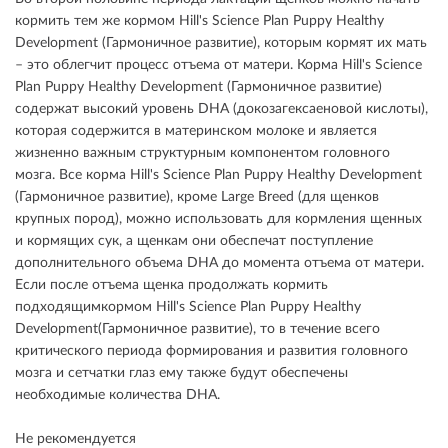
кормить тем же кормом Hill's Science Plan Puppy Healthy
Development (Гармоничное развитие), которым кормят их мать
– это облегчит процесс отъема от матери. Корма Hill's Science
Plan Puppy Healthy Development (Гармоничное развитие)
содержат высокий уровень DHA (докозагексаеновой кислоты),
которая содержится в материнском молоке и является
жизненно важным структурным компонентом головного
мозга. Все корма Hill's Science Plan Puppy Healthy Development
(Гармоничное развитие), кроме Large Breed (для щенков
крупных пород), можно использовать для кормления щенных
и кормящих сук, а щенкам они обеспечат поступление
дополнительного объема DHA до момента отъема от матери.
Если после отъема щенка продолжать кормить
подходящимкормом Hill's Science Plan Puppy Healthy
Development(Гармоничное развитие), то в течение всего
критического периода формирования и развития головного
мозга и сетчатки глаз ему также будут обеспечены
необходимые количества DHA.
Не рекомендуется