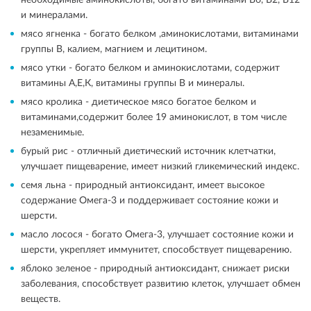
необходимые аминокислоты, богато витаминами B6, B2, B12
и минералами.
мясо ягненка - богато белком ,аминокислотами, витаминами
группы В, калием, магнием и лецитином.
мясо утки - богато белком и аминокислотами, содержит
витамины А,Е,К, витамины группы В и минералы.
мясо кролика - диетическое мясо богатое белком и
витаминами,содержит более 19 аминокислот, в том числе
незаменимые.
бурый рис - отличный диетический источник клетчатки,
улучшает пищеварение, имеет низкий гликемический индекс.
семя льна - природный антиоксидант, имеет высокое
содержание Омега-3 и поддерживает состояние кожи и
шерсти.
масло лосося - богато Омега-3, улучшает состояние кожи и
шерсти, укрепляет иммунитет, способствует пищеварению.
яблоко зеленое - природный антиоксидант, снижает риски
заболевания, способствует развитию клеток, улучшает обмен
веществ.