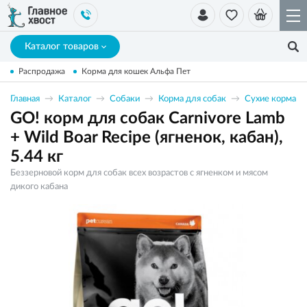
Каталог товаров
Распродажа
Корма для кошек Альфа Пет
Главная
Каталог
Собаки
Корма для собак
Сухие корма
GO! корм для собак Carnivore Lamb
+ Wild Boar Recipe (ягненок, кабан),
5.44 кг
Беззерновой корм для собак всех возрастов c ягненком и мясом
дикого кабана