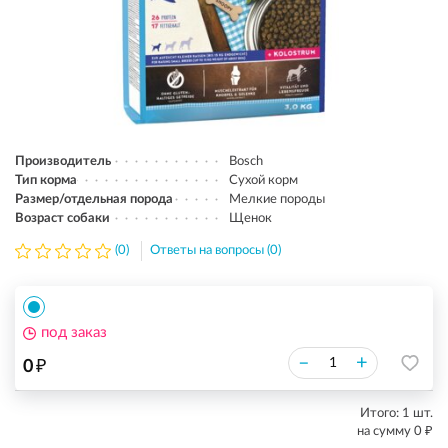
Производитель
Bosch
Тип корма
Сухой корм
Размер/отдельная порода
Мелкие породы
Возраст собаки
Щенок
(0)
Ответы на вопросы (0)
под заказ
₽
–
+
0
Итого:
1
шт.
₽
на сумму
0