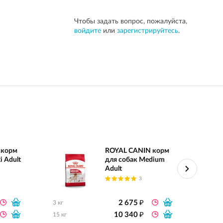
Чтобы задать вопрос, пожалуйста,
войдите
или
зарегистрируйтесь
.
 корм
ROYAL CANIN корм
i Adult
для собак Medium
Adult
3
₽
2 675
3 кг
0.8 кг
₽
10 340
15 кг
2 кг