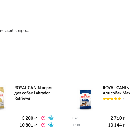
е свой вопрос.
ROYAL CANIN корм
ROYAL CANIN
для собак Labrador
для собак Max
Retriever
7
₽
₽
3 200
2 710
3 кг
₽
₽
10 801
10 144
15 кг