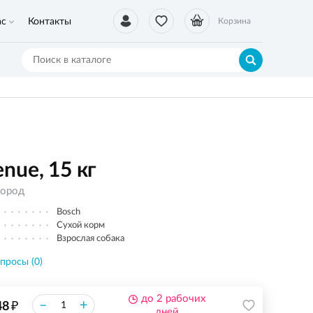
ас
Контакты
Корзина
nue, 15 кг
пород
Bosch
Сухой корм
Взрослая собака
просы (0)
до 2 рабочих
₽
–
+
48
дней