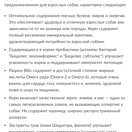
предназначенном для взрослых собак, характерно следующее:
Оптимальное содержание мясных белков, жиров и энергии.
Это обеспечивает здоровье и отличную взрослых собак вне
зависимости от их размера или породы. Корм содержит
полный витаминно-минеральный комплекс,
удовлетворяющий потребности взрослой собаки.
Содержащиеся в корме пробиотики (штаммы бактерий
"Бацилюс лихениформис" и "Бацилюс субтилис") улучшают
усвояемость корма и поддерживают иммунитет питомцев.
Рацион Blitz содержит в достаточной степени жирные
кислоты Омега ряда (Омега-3 и Омега-6), которые очень
важны для сердца, глаз, иммунитета и, конечно, здоровой
кожи и шерсти хищников.
Корм включает качественное зерно: ячмень и рис — одни из
самых легкоусвояемых злаков, не вызывающих аллергию у
собак. Не содержит пшеницу, широко распространенный
аллерген.
Экстракты трав (юкки Шидигера, фенхеля) улучшают