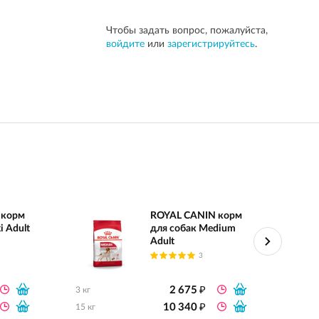
Чтобы задать вопрос, пожалуйста,
войдите
или
зарегистрируйтесь
.
 корм
ROYAL CANIN корм
i Adult
для собак Medium
Adult
3
₽
2 675
3 кг
0.8 кг
₽
10 340
15 кг
2 кг