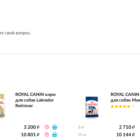
е свой вопрос.
ROYAL CANIN корм
ROYAL CANIN
для собак Labrador
для собак Max
Retriever
7
₽
₽
3 200
2 710
3 кг
₽
₽
10 801
10 144
15 кг