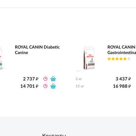
ROYAL CANIN Diabetic
ROYAL CANIN
Canine
Gastrointestina
5
₽
₽
2 737
3 437
2 кг
₽
₽
14 701
16 988
15 кг
Контакты