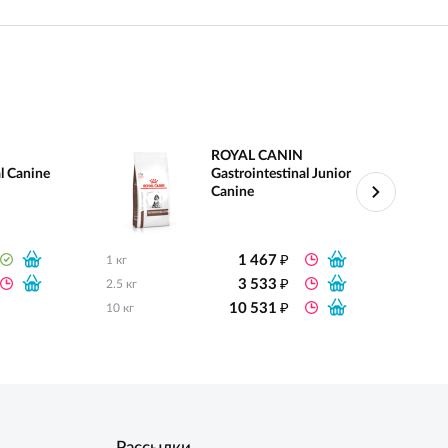
ROYAL CANIN
l Canine
Gastrointestinal Junior
Canine
₽
1 467
1 кг
1.5 кг
₽
3 533
2.5 кг
12 кг
₽
10 531
10 кг
Рассылки