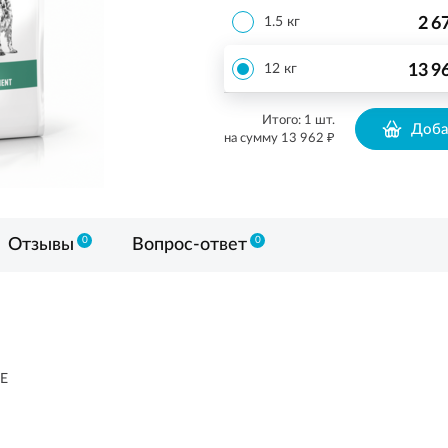
2 6
1.5 кг
13 9
12 кг
Итого:
1
шт.
Доба
₽
на сумму
13 962
0
0
Отзывы
Вопрос-ответ
E