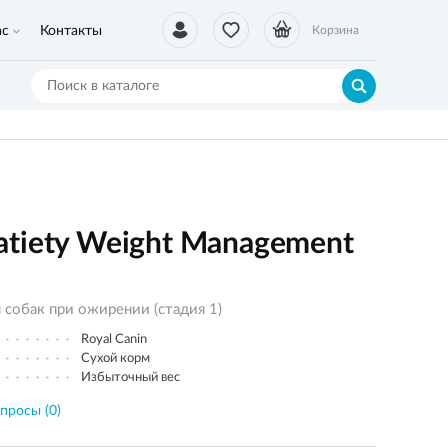
ас
Контакты
Корзина
tiety Weight Management
собак при ожирении (стадия 1)
Royal Canin
Сухой корм
Избыточный вес
просы (0)