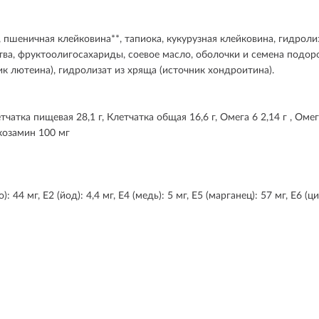
 пшеничная клейковина**, тапиока, кукурузная клейковина, гидроли
а, фруктоолигосахариды, соевое масло, оболочки и семена подоро
ик лютеина), гидролизат из хряща (источник хондроитина).
летчатка пищевая 28,1 г, Клетчатка общая 16,6 г, Омега 6 2,14 г , Оме
юкозамин 100 мг
4 мг, Е2 (йод): 4,4 мг, Е4 (медь): 5 мг, Е5 (марганец): 57 мг, Е6 (цин