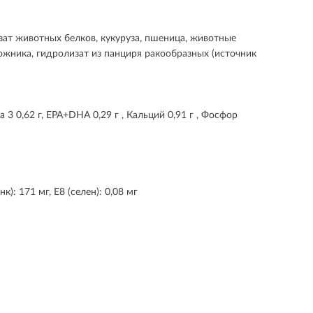
зат животных белков, кукуруза, пшеница, животные
жника, гидролизат из панциря ракообразных (источник
га 3 0,62 г, EPA+DHA 0,29 г , Кальций 0,91 г , Фосфор
к): 171 мг, Е8 (селен): 0,08 мг