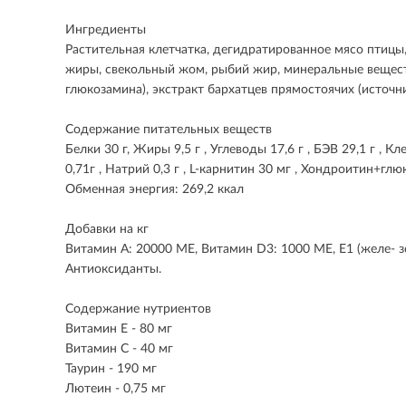
Ингредиенты
Растительная клетчатка, дегидратированное мясо птицы,
жиры, свекольный жом, рыбий жир, минеральные веществ
глюкозамина), экстракт бархатцев прямостоячих (источн
Содержание питательных веществ
Белки 30 г, Жиры 9,5 г , Углеводы 17,6 г , БЭВ 29,1 г , К
0,71г , Натрий 0,3 г , L-карнитин 30 мг , Хондроитин+гл
Обменная энергия: 269,2 ккал
Добавки на кг
Витамин А: 20000 МЕ, Витамин D3: 1000 МЕ, Е1 (желе- зо): 4
Антиоксиданты.
Содержание нутриентов
Витамин Е - 80 мг
Витамин С - 40 мг
Таурин - 190 мг
Лютеин - 0,75 мг