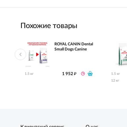
Похожие товары
ROYAL CANIN Dental
Small Dogs Canine
₽
1 952
1.5 кг
1.5 кг
12 кг
Клиентский сервис
О нас