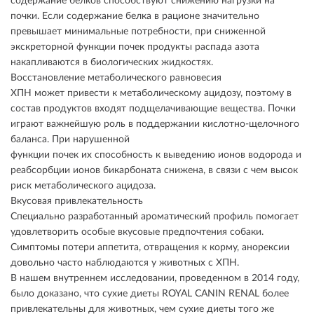
содержание белков способствуют снижению нагрузки на
почки. Если содержание белка в рационе значительно
превышает минимальные потребности, при сниженной
экскреторной функции почек продукты распада азота
накапливаются в биологических жидкостях.
Восстановление метаболического равновесия
ХПН может привести к метаболическому ацидозу, поэтому в
состав продуктов входят подщелачивающие вещества. Почки
играют важнейшую роль в поддержании кислотно-щелочного
баланса. При нарушенной
функции почек их способность к выведению ионов водорода и
реабсорбции ионов бикарбоната снижена, в связи с чем высок
риск метаболического ацидоза.
Вкусовая привлекательность
Специально разработанный ароматический профиль помогает
удовлетворить особые вкусовые предпочтения собаки.
Симптомы потери аппетита, отвращения к корму, анорексии
довольно часто наблюдаются у животных с ХПН.
В нашем внутреннем исследовании, проведенном в 2014 году,
было доказано, что сухие диеты ROYAL CANIN RENAL более
привлекательны для животных, чем сухие диеты того же