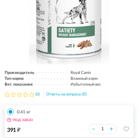
Производитель
Royal Canin
Тип корма
Влажный корм
Вет. показания
Избыточный вес
(0)
Ответы на вопросы (0)
0.41 кг
под заказ
₽
–
+
391