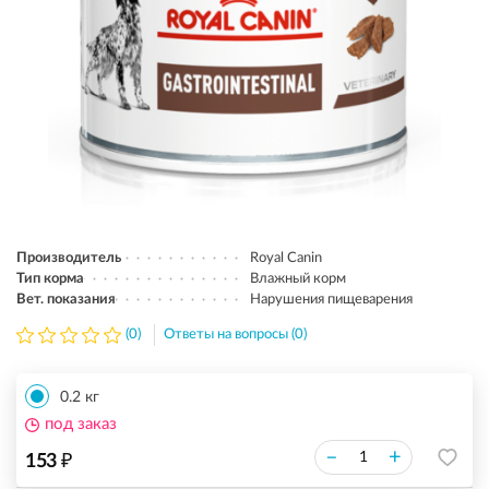
Производитель
Royal Canin
Тип корма
Влажный корм
Вет. показания
Нарушения пищеварения
(0)
Ответы на вопросы (0)
0.2 кг
под заказ
₽
–
+
153