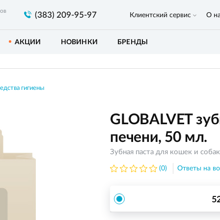
ров
(383) 209-95-97
Клиентский сервис
О н
АКЦИИ
НОВИНКИ
БРЕНДЫ
едства гигиены
GLOBALVET зубн
печени, 50 мл.
Зубная паста для кошек и собак
(0)
Ответы на во
5