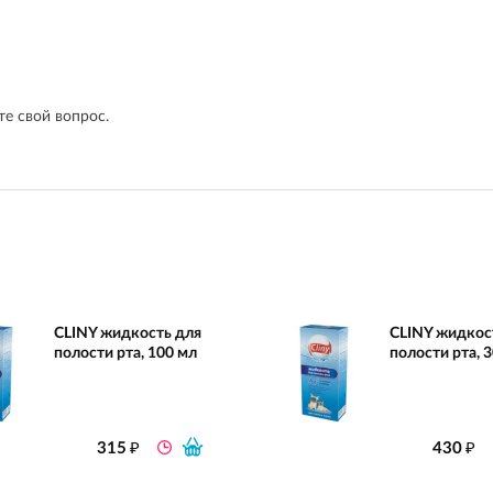
е свой вопрос.
CLINY жидкость для
CLINY жидкос
полости рта, 100 мл
полости рта, 
₽
₽
315
430