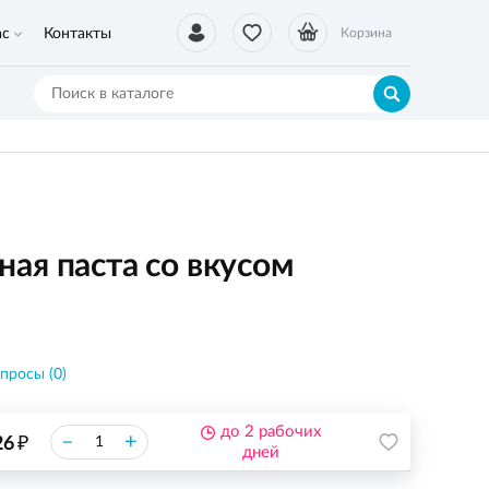
ас
Контакты
Корзина
ая паста со вкусом
просы (0)
до 2 рабочих
₽
–
+
26
дней