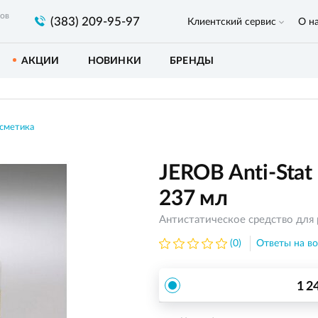
ров
(383) 209-95-97
Клиентский сервис
О н
АКЦИИ
НОВИНКИ
БРЕНДЫ
сметика
JEROB Anti-Stat 
237 мл
Антистатическое средство для 
(0)
Ответы на во
1 2