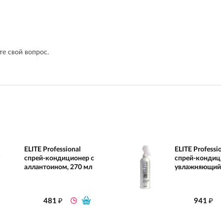
е свой вопрос.
ELITE Professional
ELITE Professi
спрей-кондиционер с
спрей-кондиц
аллантоином, 270 мл
увлажняющий,
₽
₽
481
941