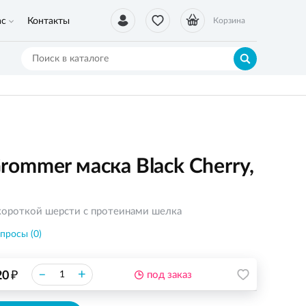
ас
Контакты
Корзина
 Grommer маска Black Cherry,
короткой шерсти с протеинами шелка
просы (0)
₽
–
+
20
под заказ