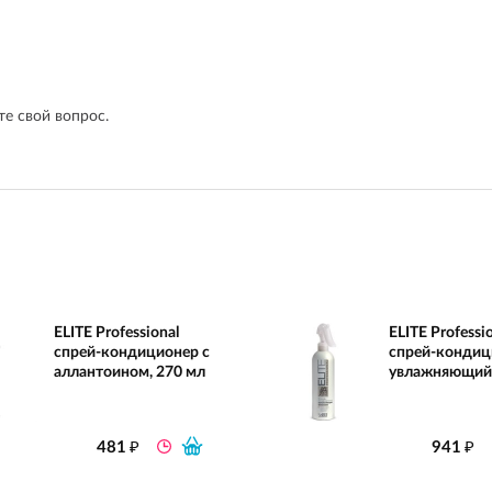
е свой вопрос.
ELITE Professional
ELITE Professi
спрей-кондиционер с
спрей-кондиц
аллантоином, 270 мл
увлажняющий,
₽
₽
481
941