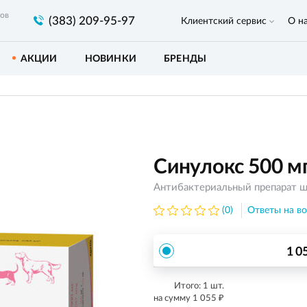
ров
(383) 209-95-97
Клиентский сервис
О н
АКЦИИ
НОВИНКИ
БРЕНДЫ
Синулокс 500 мг
Антибактериальный препарат ш
(0)
Ответы на во
1 0
Итого:
1
шт.
₽
на сумму
1 055