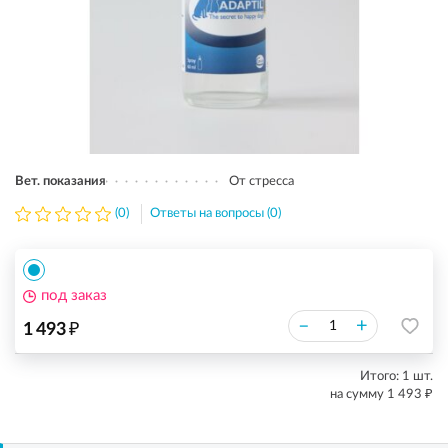
Вет. показания
От стресса
(0)
Ответы на вопросы (0)
под заказ
₽
–
+
1 493
Итого:
1
шт.
₽
на сумму
1 493