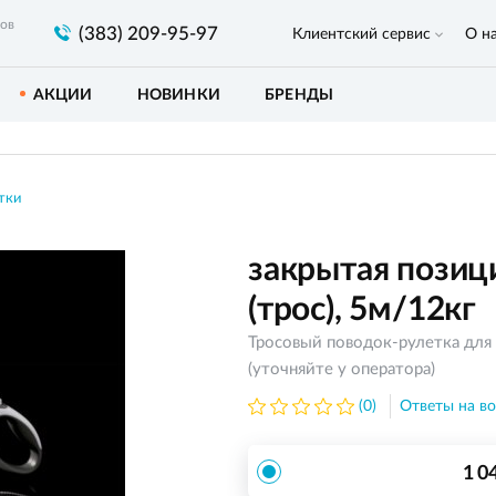
ров
(383) 209-95-97
Клиентский сервис
О н
АКЦИИ
НОВИНКИ
БРЕНДЫ
тки
закрытая позици
(трос), 5м/12кг
Тросовый поводок-рулетка для 
(уточняйте у оператора)
(0)
Ответы на во
1 0