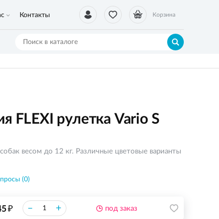
ас
Контакты
Корзина
я FLEXI рулетка Vario S
собак весом до 12 кг. Различные цветовые варианты
просы (0)
₽
–
+
45
под заказ