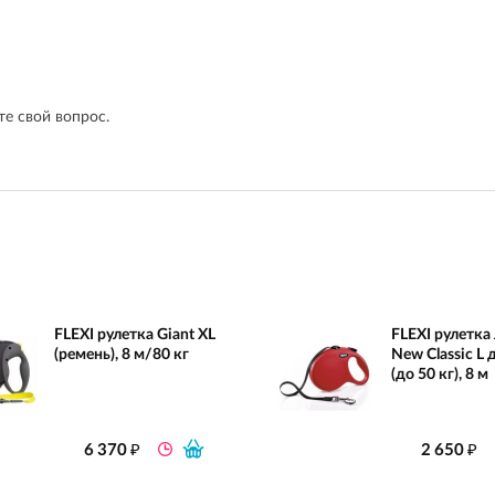
е свой вопрос.
FLEXI рулетка Giant XL
FLEXI рулетка
(ремень), 8 м/80 кг
New Classic L
(до 50 кг), 8 м
₽
₽
6 370
2 650