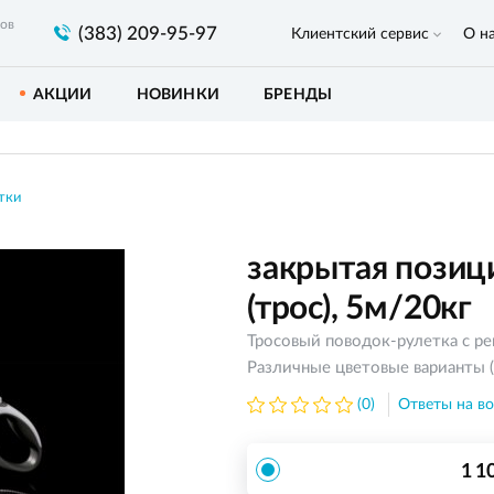
ров
(383) 209-95-97
Клиентский сервис
О н
АКЦИИ
НОВИНКИ
БРЕНДЫ
тки
закрытая позици
(трос), 5м/20кг
Тросовый поводок-рулетка с ре
Различные цветовые варианты (
(0)
Ответы на во
1 1