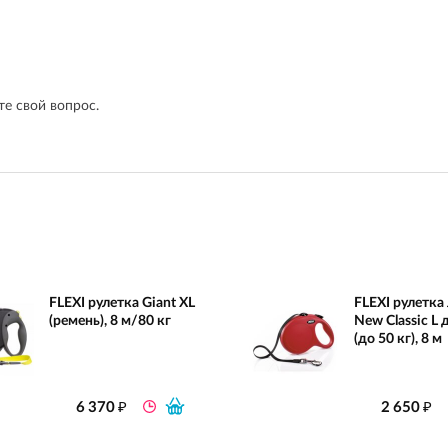
е свой вопрос.
FLEXI рулетка Giant XL
FLEXI рулетка
(ремень), 8 м/80 кг
New Classic L
(до 50 кг), 8 м
₽
₽
6 370
2 650