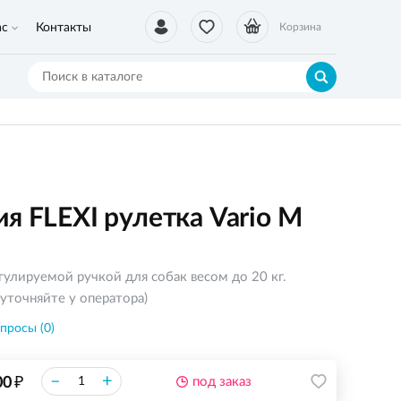
ас
Контакты
Корзина
я FLEXI рулетка Vario М
гулируемой ручкой для собак весом до 20 кг.
уточняйте у оператора)
просы (0)
₽
–
+
00
под заказ