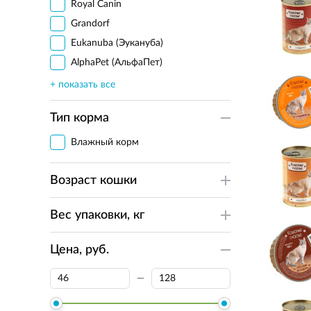
Royal Canin
Grandorf
Eukanuba (Эукануба)
AlphaPet (АльфаПет)
Best Dinner (Бэст Диннер)
Blitz (Блиц)
Тип корма
Brit
Dr. Clauder's
Влажный корм
Farmina (Фармина)
Возраст кошки
Felix
Gourmet (Гурмэ)
Вес упаковки, кг
Petvador (Петвадор)
ProBalance (Пробаланс)
Цена, руб.
ProХвост
Puffins
—
Sirius (Сириус)