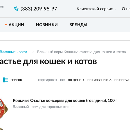
ров
(383) 209-95-97
Клиентский сервис
О н
АКЦИИ
НОВИНКИ
БРЕНДЫ
Влажные корма
Влажный корм Кошачье счастье для кошек и котов
стье для кошек и котов
список
сортировать по:
по цене
по названию
по попул
Кошачье Счастье консервы для кошек (говядина), 100 г
Влажный корм для взрослых кошек