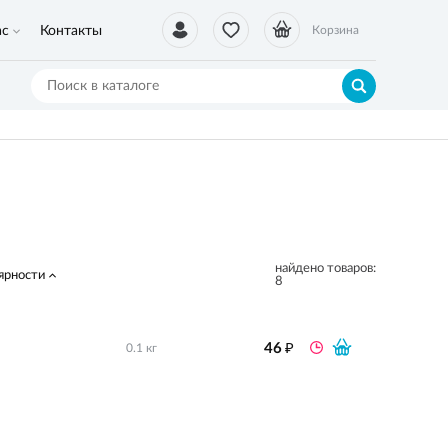
ас
Контакты
Корзина
найдено товаров:
ярности
8
₽
46
0.1 кг