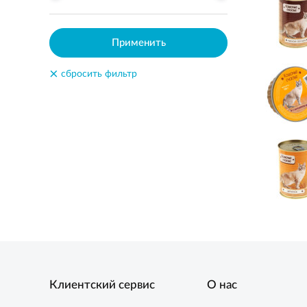
Solid Natura
Зоогурман
Мнямс
Применить
Наша Марка
×
сбросить фильтр
Ночной охотник
Четвероногий гурман
Клиентский сервис
О нас