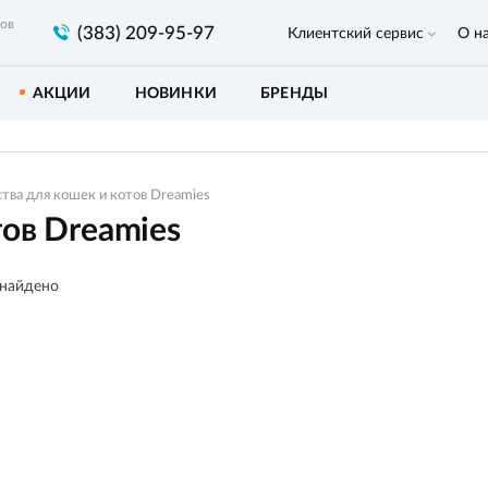
ров
(383) 209-95-97
Клиентский сервис
О н
АКЦИИ
НОВИНКИ
БРЕНДЫ
тва для кошек и котов Dreamies
тов Dreamies
 найдено