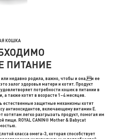
ЛАЯ КОШКА
ОБХОДИМО
Е ПИТАНИЕ
или недавно родила, важно, чтобы и она,и ее
это залог здоровья матери и котят. Продукт
 удовлетворяет потребности кошек в питании в
, а также котят в возрасте 1–4 месяцев.
ь естественные защитные механизмы котят
су антиоксидантов, включающему витамин Е.
т котятам легко разгрызать продукт, помогая им
ой пище. ROYAL CANIN® Mother & Babycat
мостью.
лотой класса омега-3, которая способствует