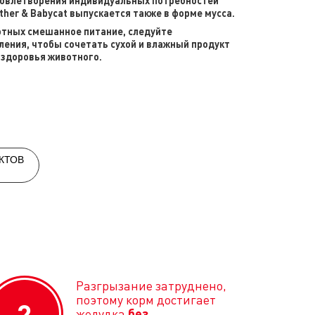
довлетворения индивидуальных потребностей
her & Babycat выпускается также в форме мусса.
отных смешанное питание, следуйте
ения, чтобы сочетать сухой и влажный продукт
 здоровья животного.
КТОВ
Разгрызание затруднено,
поэтому корм достигает
2
желудка
без