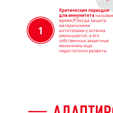
Критическим периодом
для иммунитета
называ
время,когда защита
материнскими
1
антителами у котенка
уменьшается, а его
собственные защитные
механизмы еще
недостаточно развиты
АДАПТИР