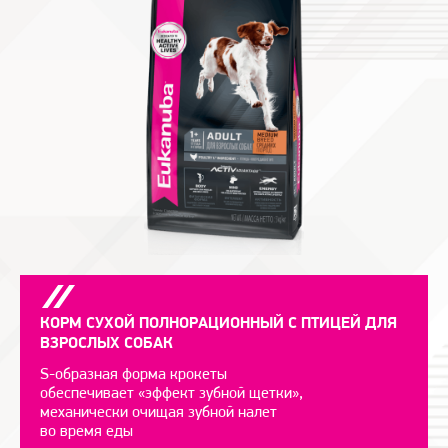
КОРМ СУХОЙ ПОЛНОРАЦИОН­НЫЙ С ПТИЦЕЙ ДЛЯ
ВЗРОСЛЫХ СОБАК
S-образная форма крокеты
обеспечивает «эффект зубной щетки»,
механически очищая зубной налет
во время еды